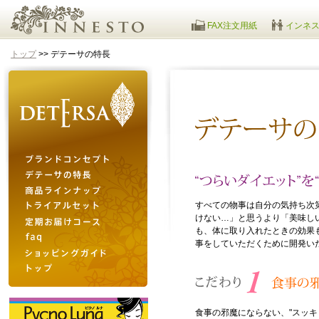
FAX注文用紙
インネ
インネスト
トップ
>> デテーサの特長
detersa
ブランドコンセプト
デテーサの特長
すべての物事は自分の気持ち次
商品ラインナップ
けない…」と思うより「美味し
トライアルセット
も、体に取り入れたときの効果
事をしていただくために開発
定期お届けセット
faq
ショッピングガイド
トップ
食事の邪魔にならない、"スッキ