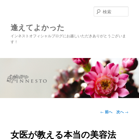
メ
イ
検
ン
索
コ
逢えてよかった
ン
インネストオフィシャルブログにお越しいただきありがとうございま
テ
す！
ン
ツ
へ
移
動
メ
イ
投
←
前へ
次へ
→
ン
稿
メ
ナ
ニ
ビ
女医が教える本当の美容法
ュ
ゲ