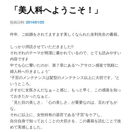
ー
ー
「美人科へようこそ！」
シ
ョ
投稿日時:
2014/01/25
ン
咋年、ご結婚をされてますます美しくなられた友利先生の書籍。
しっかり拝読させていただきました!!
それぞれのテーマが簡潔に書かれているので、とても読みやすい
内容です♪
中でも心に響いたのが、第７章にある“ヘアサロン感覚で気軽に
婦人科へ行きましょう”
“子宮のメンテナンスは髪型のメンテナンス以上に大切です。”と
いうところ。
さすがに女医さんだなぁ～と感じ、もっと早く、この感覚を知っ
ておきたかったなぁと。
「見た目の美しさ」「心の美しさ」が重要なのは、言わずもが
な。
それに以上に、女性特有の器官である“子宮”をケアし、
自分自身で知っておくことの大切さを、この書籍を読むことで改
めて実感しました。