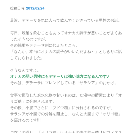
ー
ー
投稿日時:
2012/02/24
シ
ョ
最近、デテーサを気に入って飲んでくださっている男性のお話。
ン
毎日、焼酎を飲むこともあってオナカの調子が悪いことがよくあ
ったそうなのですが
、
その焼酎をデテーサ割に代えたところ、
「なんか、本当にオナカの調子がいいんだよね～」としきりに話
しておられました。
そうなんですよ。
オナカの弱い男性にもデテーサは強い味方になるんです♪
それは、デテーサにブレンドしている「サラシア」のおかげ。
食事で摂取した炭水化物や甘いものは、だ液中の酵素により「オ
リゴ糖」に分解されます。
その後、小腸でさらに「ブドウ糖」に分解されるのですが、
サラシアが小腸での分解を阻止し、なんと大腸まで「オリゴ糖」
を届けるのです!!!
ご存じの通り、「オリゴ糖」はオナカの中の善玉菌【ビフィズス