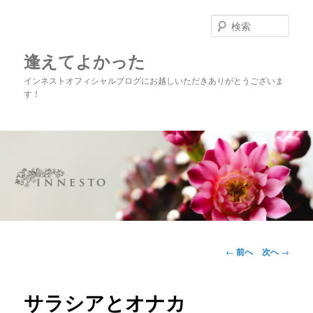
メ
イ
検
ン
索
コ
逢えてよかった
ン
インネストオフィシャルブログにお越しいただきありがとうございま
テ
す！
ン
ツ
へ
移
動
メ
イ
投
←
前へ
次へ
→
ン
稿
メ
ナ
ニ
ビ
サラシアとオナカ
ュ
ゲ